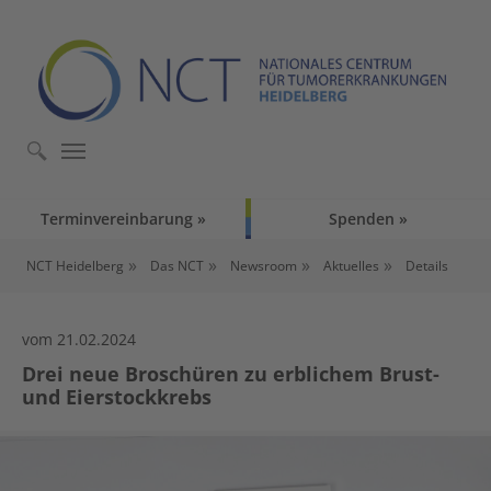
Skip to main content
Skip to page footer
Terminvereinbarung
Spenden
You are here:
NCT Heidelberg
Das NCT
Newsroom
Aktuelles
Details
vom 21.02.2024
Drei neue Broschüren zu erblichem Brust-
und Eierstockkrebs