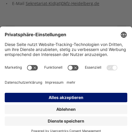
• E-Mail
Sekretariat-Kid(at)Dkfz-Heidelberg.de
Starkes Ergebnis: Benefizaktion „Beweg Dich gegen Krebs“
Online-Veranstaltung des KID am 7. März: Wie kann das Integrationsamt Krebserkrankte unterstützen
Träger des NCT Heidelberg:
Impressum
Datenschutz
Kontakt
Barrierefreiheit
Facebook
Instagram
LinkedIn
YouTube
Bluesky