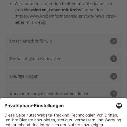
Wer auf dem Laufenden bleiben möchte, kann sich
zum
Newsletter „Leben mit Krebs“
anmelden
(
https://www.krebsinformationsdienst.de/newsletter-
leben-mit-krebs)
Unser Angebot für Sie
Die wichtigsten Krebsarten
Häufige Fragen
Kurzvorstellung Krebsinformationsdienst