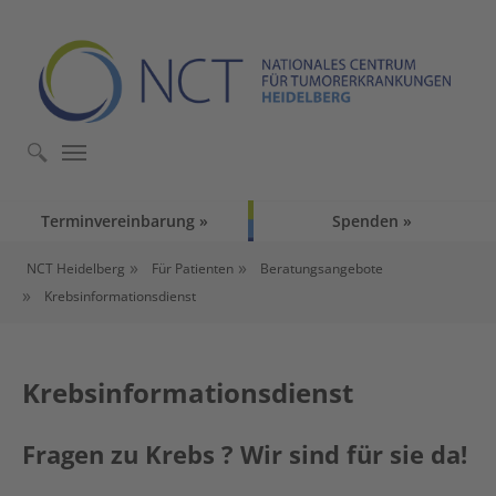
Skip to main content
Skip to page footer
Terminvereinbarung
Spenden
You are here:
NCT Heidelberg
Für Patienten
Beratungsangebote
Krebsinformationsdienst
Krebsinformationsdienst
Fragen zu Krebs ? Wir sind für sie da!