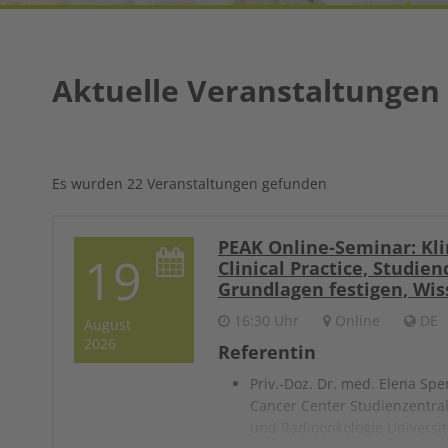
Aktuelle Veranstaltungen
Es wurden 22 Veranstaltungen gefunden
PEAK Online-Seminar: Kli
19
Clinical Practice, Studie
Grundlagen festigen, Wis
16:30 Uhr
Online
DE
August
2026
Referentin
Priv.-Doz. Dr. med. Elena Sp
Cancer Center Studienzentral
und Radioonkologie Univers