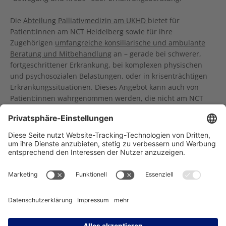
Die
Abteilung Palliativmedizin am UKHD
bietet für
Patient:innen am NCT Heidelberg sowie für ihre
Zugehörigen
umfangreiche konsiliarische und ambulante
Beratung und Mitbehandlung
an – gerade bei schwerer,
fortgeschrittener Erkrankung, bei komplexen physischen
und psychosozialen Belastungen, oder in krisenträchtigen
Erkrankungssituationen. Dieses Angebot kann auch von
Patient:innen wahrgenommen werden, die nicht am NCT
Heidelberg behandelt werden.
Träger des NCT Heidelberg: