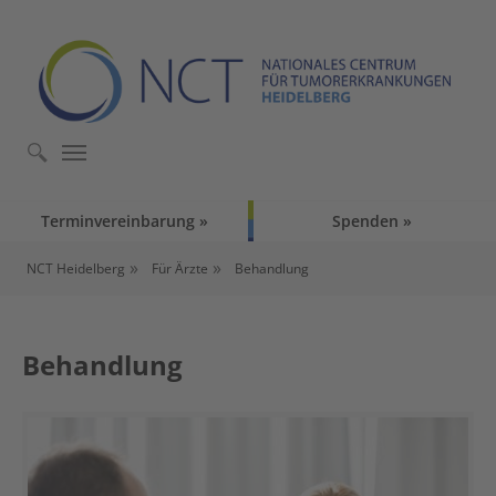
Skip to main content
Skip to page footer
Terminvereinbarung
Spenden
You are here:
NCT Heidelberg
Für Ärzte
Behandlung
Behandlung