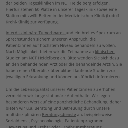
der beiden Tageskliniken im NCT Heidelberg erfolgen.
Hierfür stehen 60 Plätze in unserer Tagesklinik sowie eine
Station mit zwölf Betten in der Medizinischen Klinik (Ludolf-
Krehl-Klinik) zur Verfügung.
Interdisziplinäre Tumorboards
und ein breites Spektrum an
Sprechstunden sichern unseren Anspruch, die
Patient:innen auf höchstem Niveau behandeln zu wollen.
Nach Möglichkeit bieten wir die Teilnahme an
klinischen
Studien
am NCT Heidelberg an. Bitte wenden Sie sich dazu
an den behandelnden Arzt oder die behandelnde Ärztin. Sie
haben einen Überblick über aktuell laufende Studien zur
jeweiligen Erkrankung und können ausführlich informieren.
Um die Lebensqualität unserer Patient:innen zu erhöhen,
vermeiden wir lange stationäre Aufenthalte. Wir legen
besonderen Wert auf eine ganzheitliche Behandlung, daher
bieten wir u.a. Beratung und Betreuung durch unsere
multidisziplinären
Beratungsdienste
an, beispielsweise
Sozialdienst, Psychoonkologie, Patientenprogramm
"Bewegung und Krebs" oder Ernährungsberatung.