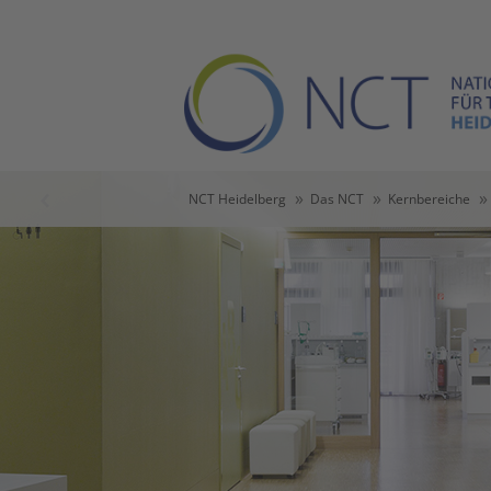
Skip to main content
Skip to page footer
You are here:
NCT Heidelberg
Das NCT
Kernbereiche