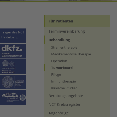
Für Patienten
Terminvereinbarung
Träger des NCT
Heidelberg:
Behandlung
Strahlentherapie
Medikamentöse Therapie
Operation
(current)
Tumorboard
Pflege
Immuntherapie
Klinische Studien
Beratungsangebote
NCT Krebsregister
Angehörige