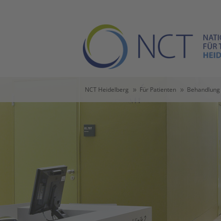
Skip to main content
Skip to page footer
You are here:
NCT Heidelberg
Für Patienten
Behandlung