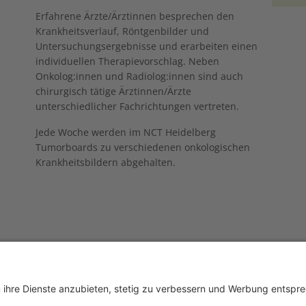
Erfahrene Ärzte/Ärztinnen besprechen den
Krankheitsverlauf, Röntgenbilder und
Untersuchungsergebnisse und erarbeiten einen
individuellen Therapievorschlag. Neben
Onkolog:innen und Radiolog:innen sind auch
chirurgisch tätige Ärztinnen/Ärzte
unterschiedlicher Fachrichtungen vertreten.
Jede Woche werden im NCT Heidelberg
Tumorboards zu verschiedenen onkologischen
Krankheitsbildern abgehalten.