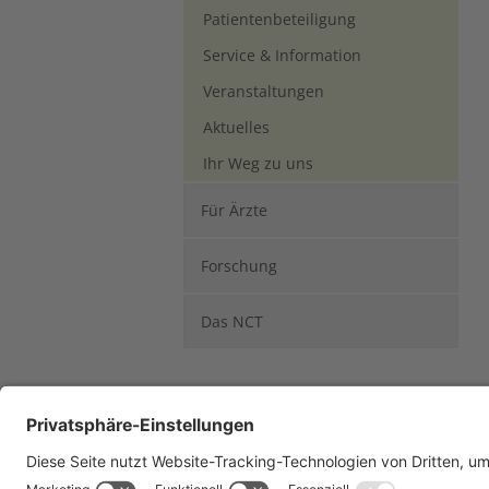
Patientenbeteiligung
Service & Information
Veranstaltungen
Aktuelles
Ihr Weg zu uns
Für Ärzte
Forschung
Das NCT