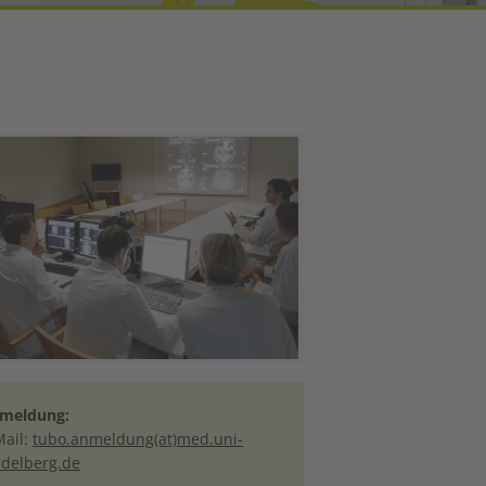
rger version
meldung:
Mail:
tubo.anmeldung(at)med.uni-
idelberg.de