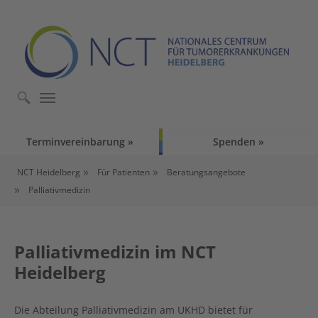
Skip to main content
Skip to page footer
Terminvereinbarung
Spenden
You are here:
NCT Heidelberg
Für Patienten
Beratungsangebote
Palliativmedizin
Palliativmedizin im NCT
Heidelberg
Die Abteilung Palliativmedizin am UKHD bietet für