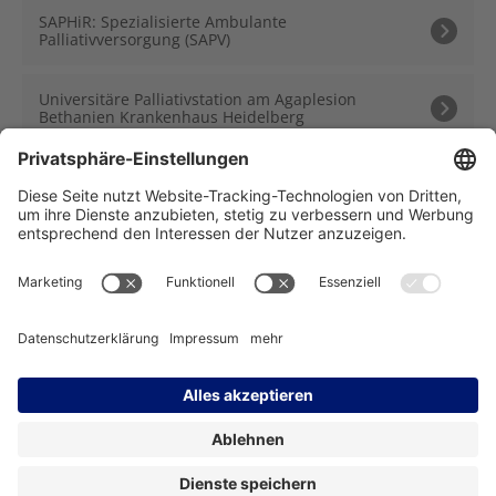
SAPHiR: Spezialisierte Ambulante
Palliativversorgung (SAPV)
Universitäre Palliativstation am Agaplesion
Bethanien Krankenhaus Heidelberg
Träger des NCT Heidelberg:
Impressum
Datenschutz
Kontakt
Barrierefreiheit
Facebook
Instagram
LinkedIn
YouTube
Bluesky