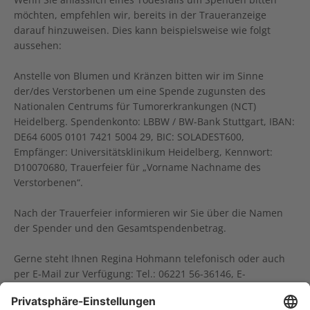
möchten, empfehlen wir, bereits in der Traueranzeige
darauf hinzuweisen. Dies kann beispielsweise wie folgt
aussehen:
Anstelle von Blumen und Kränzen bitten wir im Sinne
der/des Verstorbenen um eine Spende zugunsten des
Nationalen Centrums für Tumorerkrankungen (NCT)
Heidelberg. Spendenkonto: LBBW / BW-Bank Stuttgart, IBAN:
DE64 6005 0101 7421 5004 29, BIC: SOLADEST600,
Empfänger: Universitätsklinikum Heidelberg, Kennwort:
D10070680, Trauerfeier für „Vorname Nachname des
Verstorbenen“.
Nach der Trauerfeier informieren wir Sie über die Namen
der Spender und den Gesamtspendenbetrag.
Gerne steht Ihnen Regina Hohmann telefonisch oder auch
per E-Mail zur Verfügung: Tel.: 06221 56-36146, E-
Mail:
fundraising(at)nct-heidelberg.de.