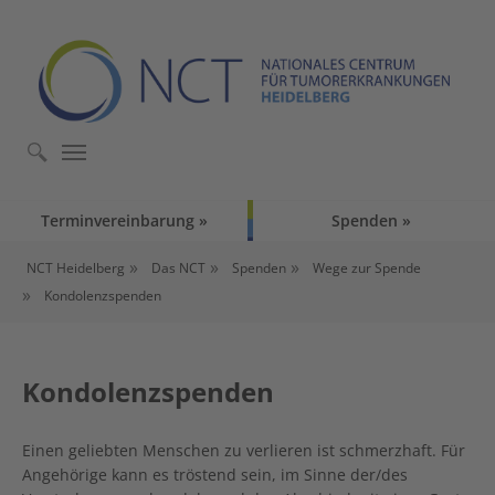
Skip to main content
Skip to page footer
Terminvereinbarung
Spenden
You are here:
NCT Heidelberg
Das NCT
Spenden
Wege zur Spende
Kondolenzspenden
Kondolenzspenden
Einen geliebten Menschen zu verlieren ist schmerzhaft. Für
Angehörige kann es tröstend sein, im Sinne der/des