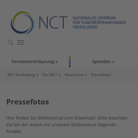
Skip to main content
Skip to page footer
Terminvereinbarung
Spenden
You are here:
NCT Heidelberg
Das NCT
Newsroom
Pressefotos
Pressefotos
Hier finden Sie Bildmaterial zum Download. Bitte beachten
Sie bei der Arbeit mit unserem Bildmaterial folgende
Punkte: