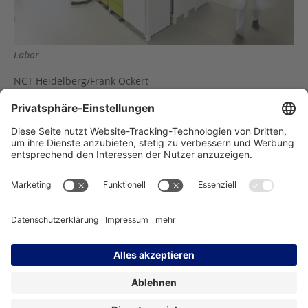
Labor
NCT Heidelberg/Frank Ockert
» Download (JPG | 1,81 MB)
Träger des NCT Heidelberg:
Impressum
Datenschutz
Kontakt
Barrierefreiheit
Facebook
Instagram
LinkedIn
YouTube
Bluesky