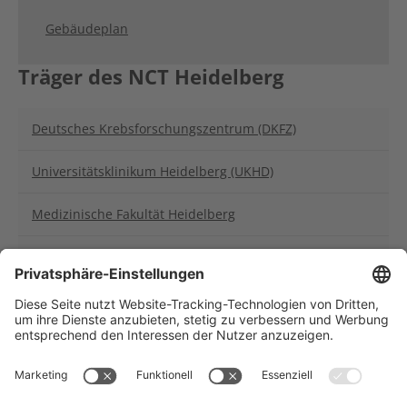
Gebäudeplan
Träger des NCT Heidelberg
Deutsches Krebsforschungszentrum (DKFZ)
Universitätsklinikum Heidelberg (UKHD)
Medizinische Fakultät Heidelberg
Thoraxklinik Heidelberg
Träger des NCT Heidelberg: