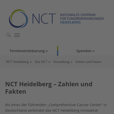
Skip to main content
Skip to page footer
Terminvereinbarung
Spenden
You are here:
NCT Heidelberg
Das NCT
Vorstellung
Zahlen und Fakten
NCT Heidelberg – Zahlen und
Fakten
Als eines der führenden „Comprehensive Cancer Center“ in
Deutschland verbindet das NCT Heidelberg innovative