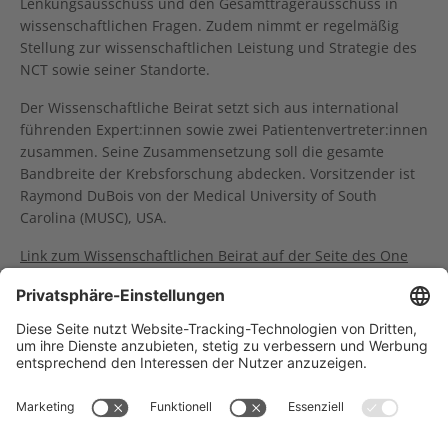
Lenkungsausschuss und den Gesamtträgerausschuss in
wissenschaftlichen Fragen. Zudem nimmt er regelmäßig
Stellung zur wissenschaftlichen Leistung und Strategie des
NCT sowie seiner Standorte.
Der Wissenschaftliche Beirat setzt sich aus international
führenden Expert:innen sowie zwei Patientenvertreter:innen
zusammen. Seine Zusammensetzung soll die gesamte
Bandbreite der Krebsforschung abdecken. Vorsitzender ist
Raymond DuBois von der Medical University of South
Carolina (MUSC), USA.
Link zum Wissenschaftlichen Beirat auf der Seite des One
NCT.
Träger des NCT Heidelberg: