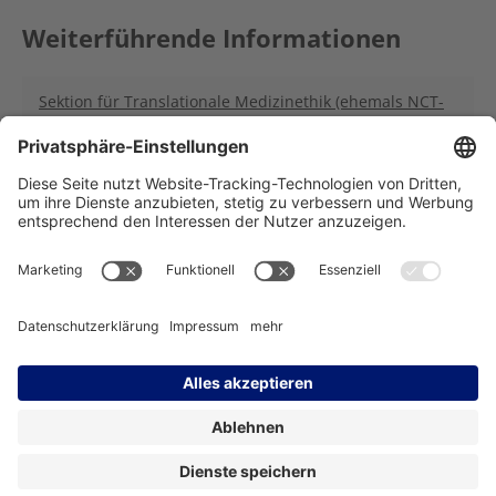
Weiterführende Informationen
Sektion für Translationale Medizinethik (ehemals NCT-
EPOC)
Träger des NCT Heidelberg:
Impressum
Datenschutz
Kontakt
Barrierefreiheit
Facebook
Instagram
LinkedIn
YouTube
Bluesky