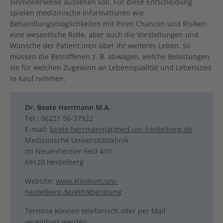
sinnvollerweise aussehen soll. Für diese Entscheidung
spielen medizinische Informationen wie
Behandlungsmöglichkeiten mit ihren Chancen und Risiken
eine wesentliche Rolle, aber auch die Vorstellungen und
Wünsche der Patient:inen über ihr weiteres Leben. So
müssen die Betroffenen z. B. abwägen, welche Belastungen
sie für welchen Zugewinn an Lebensqualität und Lebenszeit
in Kauf nehmen.
Dr. Beate Herrmann M.A.
Tel.: 06221 56-37922
E-mail:
beate.herrmann(at)med.uni-heidelberg.de
Medizinische Universitätsklinik
Im Neuenheimer Feld 410
69120 Heidelberg
Website:
www.klinikum.uni-
heidelberg.de/ethikberatung
Termine können telefonisch oder per Mail
vereinbart werden