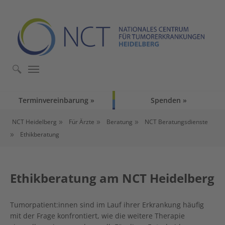
Skip to main content
Skip to page footer
Terminvereinbarung
Spenden
You are here:
NCT Heidelberg
Für Ärzte
Beratung
NCT Beratungsdienste
Ethikberatung
Ethikberatung am NCT Heidelberg
Tumorpatient:innen sind im Lauf ihrer Erkrankung häufig
mit der Frage konfrontiert, wie die weitere Therapie