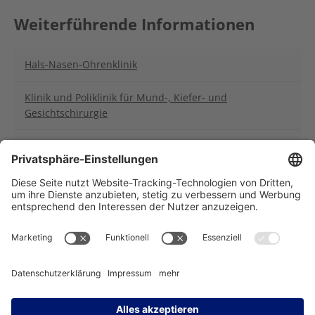
Weiterführende Informationen
Hals-Nasen-Ohrenklinik
Klinik und Poliklinik für Mund-, Kiefer- und
Gesichtschirurgie
RadioOnkologie und Strahlentherapie
Träger des NCT Heidelberg: