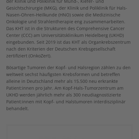
der Klinik und Poliklinik für Mund-, Kiefer- und
Gesichtschirurgie (MKG), der Klinik und Poliklinik für Hals-
Nasen-Ohren-Heilkunde (HNO) sowie die Medizinische
Onkologie und Strahlentherapie eng zusammenarbeiten.
Das KHT ist in die Strukturen des Comprehensive Cancer
Center (CCC) am Universitätsklinikum Heidelberg (UKHD)
eingebunden. Seit 2019 ist das KHT als Organkrebszentrum
nach den Kriterien der Deutschen Krebsgesellschaft
zertifiziert (OnkoZert).
Bösartige Tumoren der Kopf- und Halsregion zählen zu den
weltweit sechst häufigsten Krebsformen und betreffen
alleine in Deutschland mehr als 15.500 neu erkrankte
Patient:innen pro Jahr. Am Kopf-Hals-Tumorzentrum am
UKHD werden jährlich mehr als 300 neudiagnostizierte
Patient:innen mit Kopf- und Halstumoren interdisziplinär
behandelt.
Show larger version