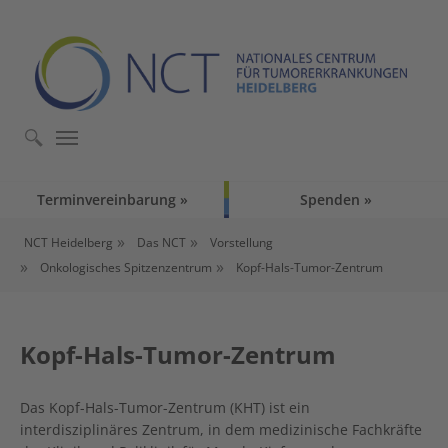
Skip to main content
Skip to page footer
Terminvereinbarung
Spenden
You are here:
NCT Heidelberg
Das NCT
Vorstellung
Onkologisches Spitzenzentrum
Kopf-Hals-Tumor-Zentrum
Kopf-Hals-Tumor-Zentrum
Das Kopf-Hals-Tumor-Zentrum (KHT) ist ein
interdisziplinäres Zentrum, in dem medizinische Fachkräfte