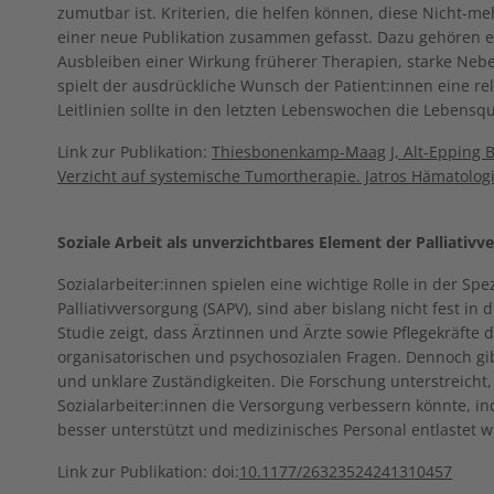
zumutbar ist. Kriterien, die helfen können, diese Nicht-m
einer neue Publikation zusammen gefasst. Dazu gehören e
Ausbleiben einer Wirkung früherer Therapien, starke Neb
spielt der ausdrückliche Wunsch der Patient:innen eine re
Leitlinien sollte in den letzten Lebenswochen die Lebensq
Link zur Publikation:
Thiesbonenkamp-Maag J, Alt-Epping B.
Verzicht auf systemische Tumortherapie. Jatros Hämatologi
Soziale Arbeit als unverzichtbares Element der Palliativv
Sozialarbeiter:innen spielen eine wichtige Rolle in der Sp
Palliativversorgung (SAPV), sind aber bislang nicht fest in
Studie zeigt, dass Ärztinnen und Ärzte sowie Pflegekräfte 
organisatorischen und psychosozialen Fragen. Dennoch gi
und unklare Zuständigkeiten. Die Forschung unterstreicht, 
Sozialarbeiter:innen die Versorgung verbessern könnte, i
besser unterstützt und medizinisches Personal entlastet w
Link zur Publikation: doi:
10.1177/26323524241310457