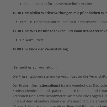
Fachapothekerin für Arzneimittelinformation
16.30 Uhr: Risiko Wechselwirkungen mit pflanzlichen Wi
Prof. Dr. Christoph Ritter, Institut für Pharmazie, Kli
17.30 Uhr: Was ist unbedenklich und kann Krebserkrank
Dr. Anke Ernst
18.00 Uhr Ende der Veranstaltung
Hier
geht es zur Anmeldung.
Die Präsentationen stehen im Anschluss an die Veranstalt
Der
Krebsinformationsdienst
ist ein Angebot des Deutsc
Krebspatientinnen und -patienten, ihre Familien und Freu
Ärztinnen und Ärzte beantworten kostenlos alle Fragen z
und auf dem aktuellen Stand der Wissenschaft. Sie erreic
40, per E-Mail (
krebsinformationsdienst(at)dkfz.de
) und ne