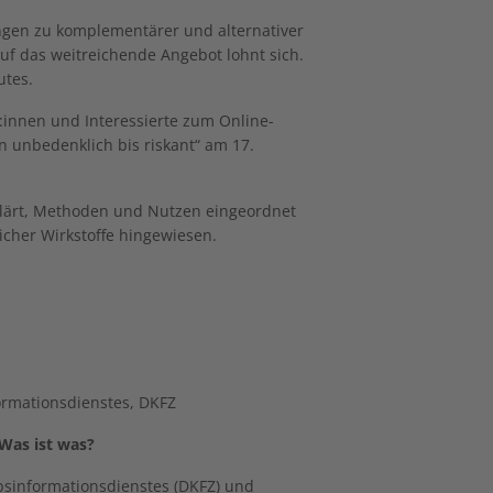
ngen zu komplementärer und alternativer
uf das weitreichende Angebot lohnt sich.
utes.
:innen und Interessierte zum Online-
 unbedenklich bis riskant“ am 17.
klärt, Methoden und Nutzen eingeordnet
icher Wirkstoffe hingewiesen.
ormationsdienstes, DKFZ
 Was ist was?
ebsinformationsdienstes (DKFZ) und