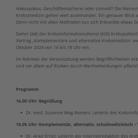
Hokuspokus, Geschäftemacherei oder sinnvoll? Die Meinu
Krebsmedizin gehen weit auseinander. Ein genauer Blick a
Denn nicht mit allen Methoden tun sich Erkrankte etwas G
Daher lädt der Krebsinformationsdienst (KID) Krebspatient
Vortrag „Komplementäre und alternative Krebsmedizin: von
Oktober 2024 von 16 bis 18 Uhr ein.
Im Rahmen der Veranstaltung werden Begrifflichkeiten er
und vor allem auf Risiken durch Wechselwirkungen pflanzl
Programm
16.00 Uhr: Begrüßung
Dr. med. Susanne Weg-Remers, Leiterin des Krebsinf
16.05 Uhr: Komplementär, alternativ, schulmedizinisch –
Dr. Anke Ernst, Leiterin der Internetredaktion des Kr