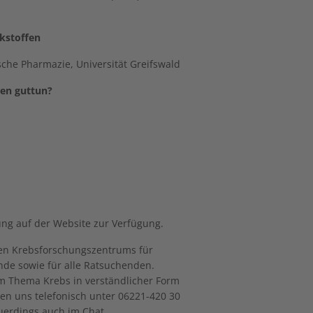
rkstoffen
nische Pharmazie, Universität Greifswald
ten guttun?
ung auf der Website zur Verfügung.
hen Krebsforschungszentrums für
nde sowie für alle Ratsuchenden.
um Thema Krebs in verständlicher Form
hen uns telefonisch unter 06221-420 30
uerdings auch im Chat