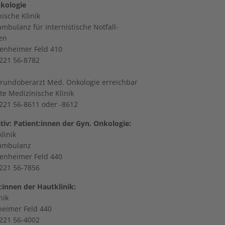
kologie
ische Klinik
ambulanz für internistische Notfall-
ten
enheimer Feld 410
6221 56-8782
grundoberarzt Med. Onkologie erreichbar
rte Medizinische Klinik
6221 56-8611 oder -8612
tiv: Patient:innen der Gyn. Onkologie:
linik
lambulanz
enheimer Feld 440
6221 56-7856
:innen der Hautklinik:
nik
eimer Feld 440
6221 56-4002