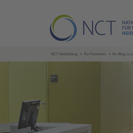
Skip to main content
Skip to page footer
You are here:
NCT Heidelberg
Für Patienten
Ihr Weg zu 