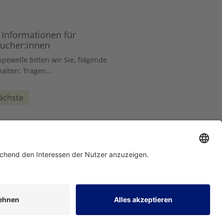
 Informationen für
sucher:innen
pewelle bitten wir Sie, folgende
lten: Tragen...
ächste
Home
Drucken