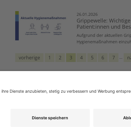
26.01.2026
Grippewelle: Wichtige
Patient:innen und Be
Aufgrund der aktuellen Grip
Hygienemaßnahmen einzuha
vorherige
1
2
3
4
5
6
7
…
n
ap
Newsroom
Impressum
Datenschutz
Kontakt
Barrierefreiheit