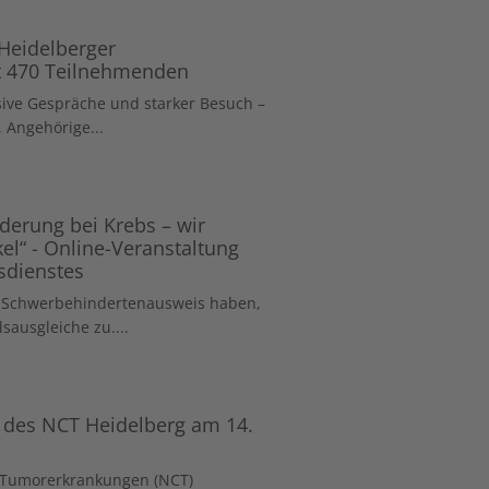
Heidelberger
t 470 Teilnehmenden
ive Gespräche und starker Besuch –
 Angehörige...
nderung bei Krebs – wir
el“ - Online-Veranstaltung
sdienstes
n Schwerbehindertenausweis haben,
sausgleiche zu....
g des NCT Heidelberg am 14.
 Tumorerkrankungen (NCT)