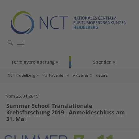
Skip to main content
Skip to page footer
Terminvereinbarung
Spenden
You are here:
NCT Heidelberg
Für Patienten
Aktuelles
details
vom 25.04.2019
Summer School Translationale
Krebsforschung 2019 - Anmeldeschluss am
31. Mai