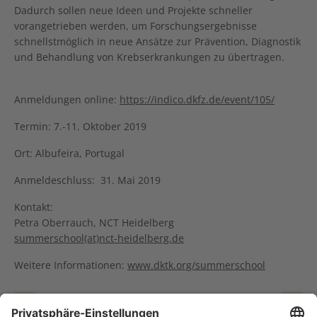
Dadurch sollen neue Ideen und Projekte schneller
vorangetrieben werden, um Forschungsergebnisse
schnellstmöglich in neue Ansätze zur Prävention, Diagnostik
und Behandlung von Krebserkrankungen zu übertragen.
Anmeldungen online:
https://indico.dkfz.de/event/105/
Termin: 7.-11. Oktober 2019
Ort: Albufeira, Portugal
Anmeldeschluss: 31. Mai 2019
Kontakt:
Petra Oberrauch, NCT Heidelberg
summerschool(at)nct-heidelberg.de
Weitere Informationen:
www.dktk.org/summerschool
Doktoranden am NCT: Hier kommt niemand als Einzelkämpfer zum Ziel
Versorgungsassistenten: Die guten Seelen der Tageskliniken