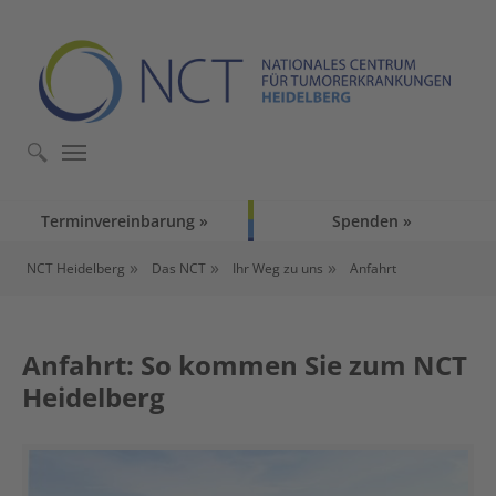
Skip to main content
Skip to page footer
Terminvereinbarung
Spenden
You are here:
NCT Heidelberg
Das NCT
Ihr Weg zu uns
Anfahrt
Anfahrt: So kommen Sie zum NCT
Heidelberg