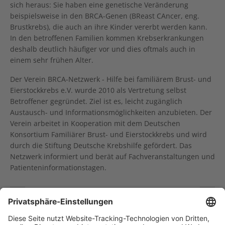
sich heraus: Sie haben eine genetische Veränderung
beispielsweise in den BRCA-Genen (BReast CAncer, eng.
Brustkrebs), die auch an ihre Kinder vererbt werden kann.
In den betroffenen Familien kommen Krebserkrankungen
deshalb deutlich häufiger vor und dies oftmals auch in
einem sehr frühen Alter.
Der Verein BRCA-Netzwerk - Hilfe bei familiärem Brust- und
Eierstockkrebs e.V. wurde 2010 als Vertretung selbst
Betroffener gegründet. Ziel ist es, leicht zugänglich
Austausch- und Informationsmöglichkeiten anzubieten. Der
Verein arbeitet in Kooperation mit dem Deutschen
Konsortium Familiärer Brust- und Eierstockkrebs und wird
durch die Stiftung Deutsche Krebshilfe gefördert. Das
Netzwerk informiert und berät auf Fachveranstaltungen und
Patienteninformationstagen.
Maximilian Schönung erhält Doktoranden-Förderpreis der DGHO
Online-Veranstaltung des KID am 12. Oktober: Körperliche Aktivitäten – Chancen und Risiken