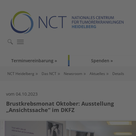
Skip to main content
Skip to page footer
Terminvereinbarung
Spenden
You are here:
NCT Heidelberg
Das NCT
Newsroom
Aktuelles
Details
vom 04.10.2023
Brustkrebsmonat Oktober: Ausstellung
„Ansichtssache“ im DKFZ