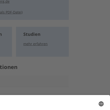
erg.de
ls PDF-Datei)
m
Studien
mehr erfahren
ationen