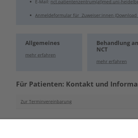
E-Mail:
nct.patientenzentrum(at)med.uni-heidelb
Anmeldeformular für Zuweiser:innen (Download a
Allgemeines
Behandlung a
NCT
mehr erfahren
mehr erfahren
Für Patienten: Kontakt und Inform
Zur Terminvereinbarung