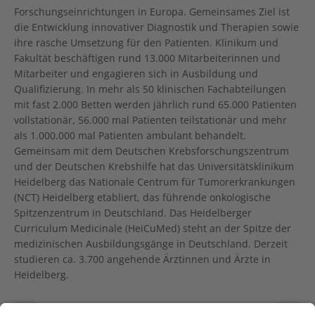
Forschungseinrichtungen in Europa. Gemeinsames Ziel ist
die Entwicklung innovativer Diagnostik und Therapien sowie
ihre rasche Umsetzung für den Patienten. Klinikum und
Fakultät beschäftigen rund 13.000 Mitarbeiterinnen und
Mitarbeiter und engagieren sich in Ausbildung und
Qualifizierung. In mehr als 50 klinischen Fachabteilungen
mit fast 2.000 Betten werden jährlich rund 65.000 Patienten
vollstationär, 56.000 mal Patienten teilstationär und mehr
als 1.000.000 mal Patienten ambulant behandelt.
Gemeinsam mit dem Deutschen Krebsforschungszentrum
und der Deutschen Krebshilfe hat das Universitätsklinikum
Heidelberg das Nationale Centrum für Tumorerkrankungen
(NCT) Heidelberg etabliert, das führende onkologische
Spitzenzentrum in Deutschland. Das Heidelberger
Curriculum Medicinale (HeiCuMed) steht an der Spitze der
medizinischen Ausbildungsgänge in Deutschland. Derzeit
studieren ca. 3.700 angehende Ärztinnen und Ärzte in
Heidelberg.
Künstliche Intelligenz schlägt Hautärzte bei der Diagnose von schwarzem Hautkrebs
Künstliche Intelligenz hilft, Therapieansprechen von Hirntumoren besser zu beurteilen