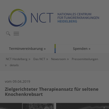
Skip to main content
Skip to page footer
Terminvereinbarung
Spenden
You are here:
NCT Heidelberg
Das NCT
Newsroom
Pressemitteilungen
details
vom 09.04.2019
Zielgerichteter Therapieansatz für seltene
Knochenkrebsart