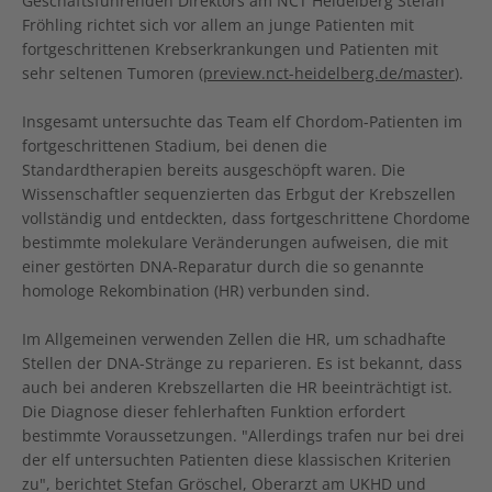
Geschäftsführenden Direktors am NCT Heidelberg Stefan
Fröhling richtet sich vor allem an junge Patienten mit
fortgeschrittenen Krebserkrankungen und Patienten mit
sehr seltenen Tumoren (
preview.nct-heidelberg.de/master
).
Insgesamt untersuchte das Team elf Chordom-Patienten im
fortgeschrittenen Stadium, bei denen die
Standardtherapien bereits ausgeschöpft waren. Die
Wissenschaftler sequenzierten das Erbgut der Krebszellen
vollständig und entdeckten, dass fortgeschrittene Chordome
bestimmte molekulare Veränderungen aufweisen, die mit
einer gestörten DNA-Reparatur durch die so genannte
homologe Rekombination (HR) verbunden sind.
Im Allgemeinen verwenden Zellen die HR, um schadhafte
Stellen der DNA-Stränge zu reparieren. Es ist bekannt, dass
auch bei anderen Krebszellarten die HR beeinträchtigt ist.
Die Diagnose dieser fehlerhaften Funktion erfordert
bestimmte Voraussetzungen. "Allerdings trafen nur bei drei
der elf untersuchten Patienten diese klassischen Kriterien
zu", berichtet Stefan Gröschel, Oberarzt am UKHD und