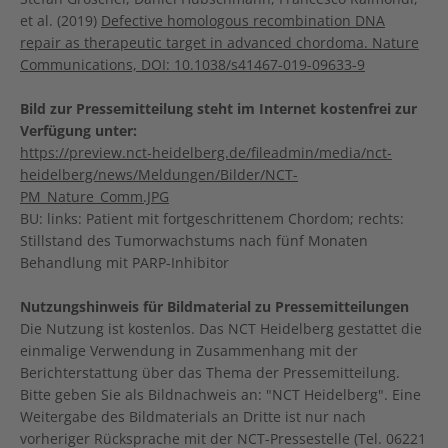
et al. (2019)
Defective homologous recombination DNA
repair as therapeutic target in advanced chordoma. Nature
Communications, DOI: 10.1038/s41467-019-09633-9
Bild zur Pressemitteilung steht im Internet kostenfrei zur
Verfügung unter:
https://preview.nct-heidelberg.de/fileadmin/media/nct-
heidelberg/news/Meldungen/Bilder/NCT-
PM_Nature_Comm.JPG
BU: links: Patient mit fortgeschrittenem Chordom; rechts:
Stillstand des Tumorwachstums nach fünf Monaten
Behandlung mit PARP-Inhibitor
Nutzungshinweis für Bildmaterial zu Pressemitteilungen
Die Nutzung ist kostenlos. Das NCT Heidelberg gestattet die
einmalige Verwendung in Zusammenhang mit der
Berichterstattung über das Thema der Pressemitteilung.
Bitte geben Sie als Bildnachweis an: "NCT Heidelberg". Eine
Weitergabe des Bildmaterials an Dritte ist nur nach
vorheriger Rücksprache mit der NCT-Pressestelle (Tel. 06221