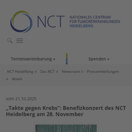
Skip to main content
Skip to page footer
Terminvereinbarung
Spenden
You are here:
NCT Heidelberg
Das NCT
Newsroom
Pressemitteilungen
details
vom 21.10.2025
„Takte gegen Krebs“: Benefizkonzert des NCT
Heidelberg am 28. November