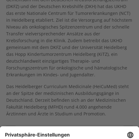
(DKFZ) und der Deutschen Krebshilfe (DKH) hat das UKHD
das erste Nationale Centrum für Tumorerkrankungen (NCT)
in Heidelberg etabliert. Ziel ist die Versorgung auf höchstem
Niveau als onkologisches Spitzenzentrum und der schnelle
Transfer vielversprechender Ansätze aus der
Krebsforschung in die Klinik. Zudem betreibt das UKHD
gemeinsam mit dem DKFZ und der Universität Heidelberg
das Hopp Kindertumorzentrum Heidelberg (KiTZ), ein
deutschlandweit einzigartiges Therapie- und
Forschungszentrum für onkologische und hämatologische
Erkrankungen im Kindes- und Jugendalter.
Das Heidelberger Curriculum Medicinale (HeiCuMed) steht
an der Spitze der medizinischen Ausbildungsgänge in
Deutschland. Derzeit befinden sich an der Medizinischen
Fakultät Heidelberg (MFHD) rund 4.000 angehende
Ärztinnen und Ärzte in Studium und Promotion.
OnkoAktiv erhält Krebsinnovationspreis 2025
Pinktober - Gemeinsam gegen Brustkrebs! Königin Silvia von Schweden übernimmt symbolische Schirmherrschaft