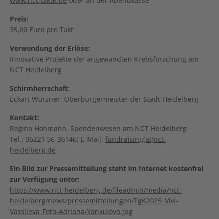
www.nct-takte.de
oder an der Abendkasse
Preis:
35,00 Euro pro Takt
Verwendung der Erlöse:
Innovative Projekte der angewandten Krebsforschung am
NCT Heidelberg
Schirmherrschaft
:
Eckart Würzner, Oberbürgermeister der Stadt Heidelberg
Kontakt:
Regina Hohmann, Spendenwesen am NCT Heidelberg
Tel.: 06221 56-36146; E-Mail:
fundraising(at)nct-
heidelberg.de
Ein Bild zur Pressemitteilung steht im Internet kostenfrei
zur Verfügung unter:
https://www.nct-heidelberg.de/fileadmin/media/nct-
heidelberg/news/pressemitteilungen/TgK2025_Vivi-
Vassileva_Foto-Adriana-Yankulova.jpg