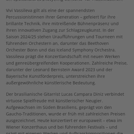
Vivi Vassileva gilt als eine der spannendsten
Percussionistinnen ihrer Generation – gefeiert für ihre
brillante Technik, ihre mitreißende Bühnenpräsenz und
ihren innovativen Zugang zur Schlagzeugkunst. In der
Saison 2024/25 stehen Uraufführungen und Tourneen mit
führenden Orchestern an, darunter das Beethoven
Orchester Bonn und das Iceland Symphony Orchestra.
Vassileva prägt die Konzertlandschaft mit neuen Werken
und genreübergreifenden Kooperationen. Zahlreiche Preise,
darunter der Leonard Bernstein Award 2023 und der
Bayerische Kunstförderpreis, unterstreichen ihre
außergewöhnliche künstlerische Bedeutung.
Der brasilianische Gitarrist Lucas Campara Diniz verbindet
virtuose Spielfreude mit künstlerischer Neugier.
Aufgewachsen im Süden Brasiliens, geprägt von den
Gaucho-Traditionen, wurde er früh mit zahlreichen Preisen
ausgezeichnet. Heute konzertiert er europaweit – etwa im
Wiener Konzerthaus und bei führenden Festivals – und
prägt mit eigenen Werken und Auftragskompositionen die