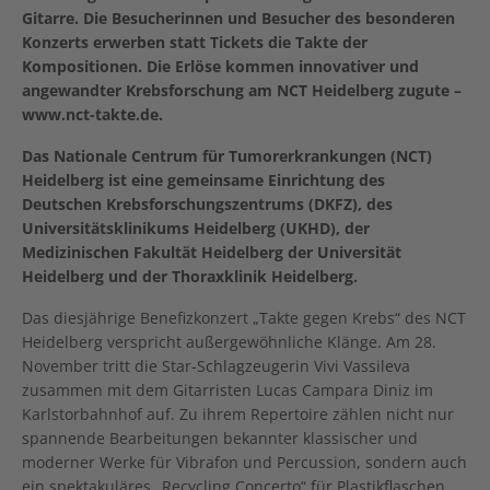
Gitarre. Die Besucherinnen und Besucher des besonderen
Konzerts erwerben statt Tickets die Takte der
Kompositionen. Die Erlöse kommen innovativer und
angewandter Krebsforschung am NCT Heidelberg zugute –
www.nct-takte.de.
Das Nationale Centrum für Tumorerkrankungen (NCT)
Heidelberg ist eine gemeinsame Einrichtung des
Deutschen Krebsforschungszentrums (DKFZ), des
Universitätsklinikums Heidelberg (UKHD), der
Medizinischen Fakultät Heidelberg der Universität
Heidelberg und der Thoraxklinik Heidelberg.
Das diesjährige Benefizkonzert „Takte gegen Krebs“ des NCT
Heidelberg verspricht außergewöhnliche Klänge. Am 28.
November tritt die Star-Schlagzeugerin Vivi Vassileva
zusammen mit dem Gitarristen Lucas Campara Diniz im
Karlstorbahnhof auf. Zu ihrem Repertoire zählen nicht nur
spannende Bearbeitungen bekannter klassischer und
moderner Werke für Vibrafon und Percussion, sondern auch
ein spektakuläres „Recycling Concerto“ für Plastikflaschen.