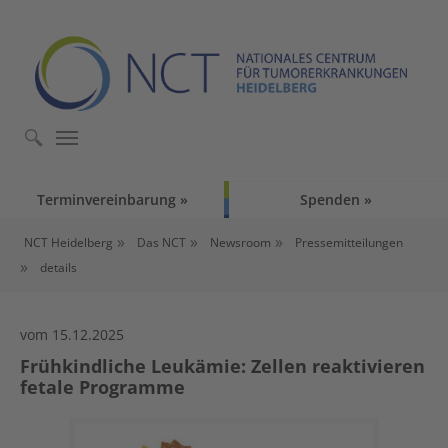
Skip to main content
Skip to page footer
Terminvereinbarung
Spenden
You are here:
NCT Heidelberg
Das NCT
Newsroom
Pressemitteilungen
details
vom 15.12.2025
Frühkindliche Leukämie: Zellen reaktivieren
fetale Programme