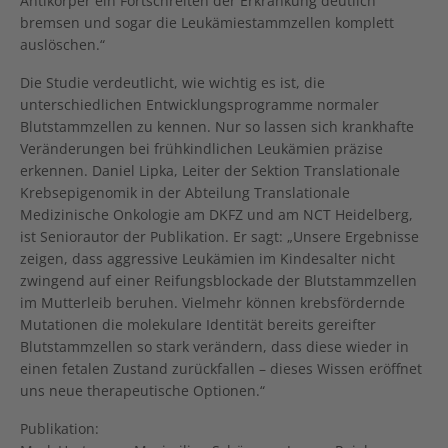
Antikörper ein Fortschreiten der Erkrankung deutlich
bremsen und sogar die Leukämiestammzellen komplett
auslöschen.“
Die Studie verdeutlicht, wie wichtig es ist, die
unterschiedlichen Entwicklungsprogramme normaler
Blutstammzellen zu kennen. Nur so lassen sich krankhafte
Veränderungen bei frühkindlichen Leukämien präzise
erkennen. Daniel Lipka, Leiter der Sektion Translationale
Krebsepigenomik in der Abteilung Translationale
Medizinische Onkologie am DKFZ und am NCT Heidelberg,
ist Seniorautor der Publikation. Er sagt: „Unsere Ergebnisse
zeigen, dass aggressive Leukämien im Kindesalter nicht
zwingend auf einer Reifungsblockade der Blutstammzellen
im Mutterleib beruhen. Vielmehr können krebsfördernde
Mutationen die molekulare Identität bereits gereifter
Blutstammzellen so stark verändern, dass diese wieder in
einen fetalen Zustand zurückfallen – dieses Wissen eröffnet
uns neue therapeutische Optionen.“
Publikation: