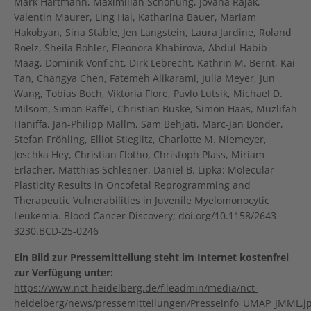
Mark Hartmann, Maximilian Schönung, Jovana Rajak,
Valentin Maurer, Ling Hai, Katharina Bauer, Mariam
Hakobyan, Sina Stäble, Jen Langstein, Laura Jardine, Roland
Roelz, Sheila Bohler, Eleonora Khabirova, Abdul-Habib
Maag, Dominik Vonficht, Dirk Lebrecht, Kathrin M. Bernt, Kai
Tan, Changya Chen, Fatemeh Alikarami, Julia Meyer, Jun
Wang, Tobias Boch, Viktoria Flore, Pavlo Lutsik, Michael D.
Milsom, Simon Raffel, Christian Buske, Simon Haas, Muzlifah
Haniffa, Jan-Philipp Mallm, Sam Behjati, Marc-Jan Bonder,
Stefan Fröhling, Elliot Stieglitz, Charlotte M. Niemeyer,
Joschka Hey, Christian Flotho, Christoph Plass, Miriam
Erlacher, Matthias Schlesner, Daniel B. Lipka: Molecular
Plasticity Results in Oncofetal Reprogramming and
Therapeutic Vulnerabilities in Juvenile Myelomonocytic
Leukemia. Blood Cancer Discovery; doi.org/10.1158/2643-
3230.BCD-25-0246
Ein Bild zur Pressemitteilung steht im Internet kostenfrei
zur Verfügung unter:
https://www.nct-heidelberg.de/fileadmin/media/nct-
heidelberg/news/pressemitteilungen/Presseinfo_UMAP_JMML.j