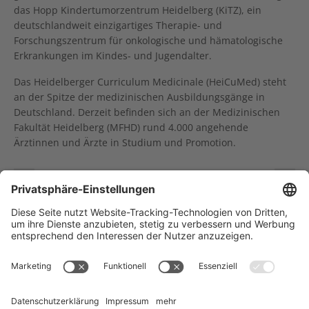
das Hopp Kindertumorzentrum Heidelberg (KiTZ), ein
deutschlandweit einzigartiges Therapie- und
Forschungszentrum für onkologische und hämatologische
Erkrankungen im Kindes- und Jugendalter.
Das Heidelberger Curriculum Medicinale (HeiCuMed) steht
an der Spitze der medizinischen Ausbildungsgänge in
Deutschland. Derzeit befinden sich an der Medizinischen
Fakultät Heidelberg (MFHD) rund 4.000 angehende
Ärztinnen und Ärzte in Studium und Promotion.
Knowledge Connector: bessere klinische Entscheidungen in der molekularen Präzisionsonkologie
Projekt PEF-Adjuvant erhält eine Million Euro Förderung
Träger des NCT Heidelberg: