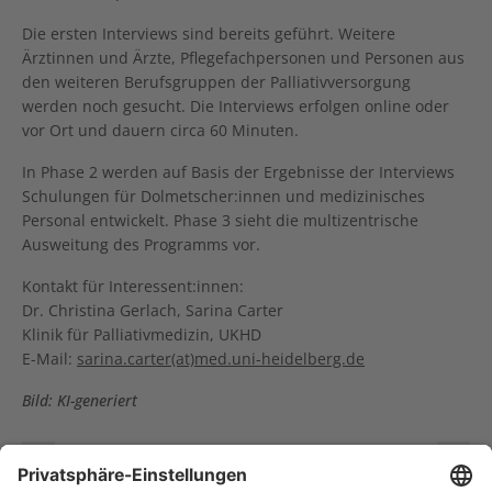
Die ersten Interviews sind bereits geführt. Weitere
Ärztinnen und Ärzte, Pflegefachpersonen und Personen aus
den weiteren Berufsgruppen der Palliativversorgung
werden noch gesucht. Die Interviews erfolgen online oder
vor Ort und dauern circa 60 Minuten.
In Phase 2 werden auf Basis der Ergebnisse der Interviews
Schulungen für Dolmetscher:innen und medizinisches
Personal entwickelt. Phase 3 sieht die multizentrische
Ausweitung des Programms vor.
Kontakt für Interessent:innen:
Dr. Christina Gerlach, Sarina Carter
Klinik für Palliativmedizin, UKHD
E-Mail:
sarina.carter(at)med.uni-heidelberg.de
Bild: KI-generiert
Gemeinsam laufen, gemeinsam helfen: NCT-Lauf 2026 setzt starkes Zeichen für die angewandte Krebsforschung
Gemeinsam durchatmen: Auszeit für Familien mit einem krebskranken Elternteil