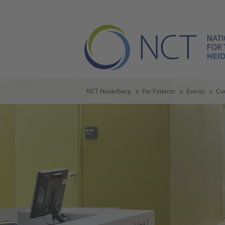
Skip to main content
Skip to page footer
You are here:
NCT Heidelberg
For Patients
Events
Cu