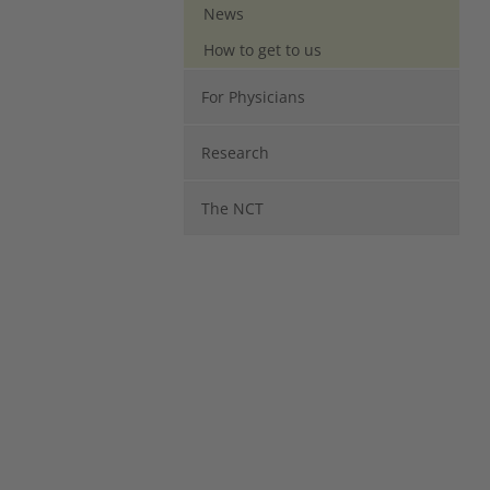
News
How to get to us
For Physicians
Research
The NCT