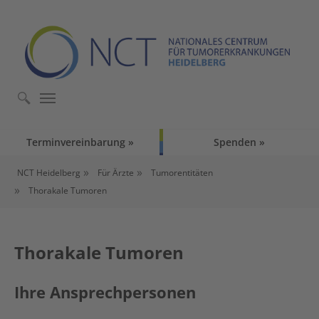
Skip to main content
Skip to page footer
Terminvereinbarung
Spenden
You are here:
NCT Heidelberg
Für Ärzte
Tumorentitäten
Thorakale Tumoren
Thorakale Tumoren
Ihre Ansprechpersonen