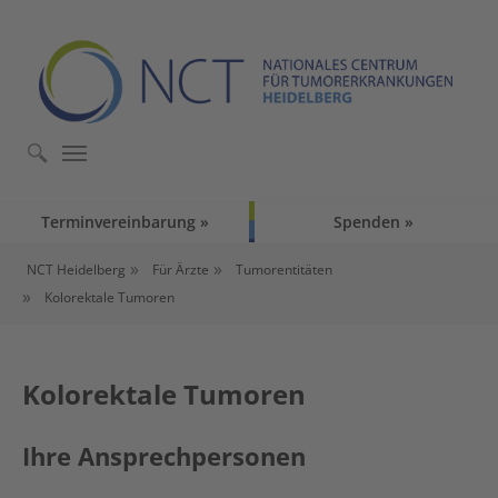
Skip to main content
Skip to page footer
Terminvereinbarung
Spenden
You are here:
NCT Heidelberg
Für Ärzte
Tumorentitäten
Kolorektale Tumoren
Kolorektale Tumoren
Ihre Ansprechpersonen