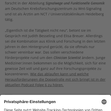
forscht in der Abteilung
Signalwege und Funktionelle Genomik
am Deutschen Krebsforschungszentrum zu Wnt-Signaling
und ist als Ärztin am NCT / Universitätsklinikum Heidelberg
tätig.
„Eigentlich ist die Tätigkeit nicht neu“, betont sie im
Gespräch mit Judith Besseling und Elisa Breuer. Allerdings
sei die Kombination aus Klinik und Forschung in den letzten
Jahren in den Hintergrund gerückt, da sie oftmals nur
schwer vereinbar war. Das sollen verschiedene
Förderprojekte rund um den
Clinician Scientist
ändern. Junge
Mediziner:innen bekommen so die Möglichkeit, sich für eine
gewisse Zeit voll und ganz auf ihre Forschungsprojekte zu
konzentrieren.
Wie das ablaufen kann und welche
Herausforderungen die Doppelrolle mit sich bringt ist in der
aktuellen Podcast Folge 6 zu hören.
Neuer Podcast zur Präzisionsonkologie
PEAK-Onlineseminar zur Selbsthilfe