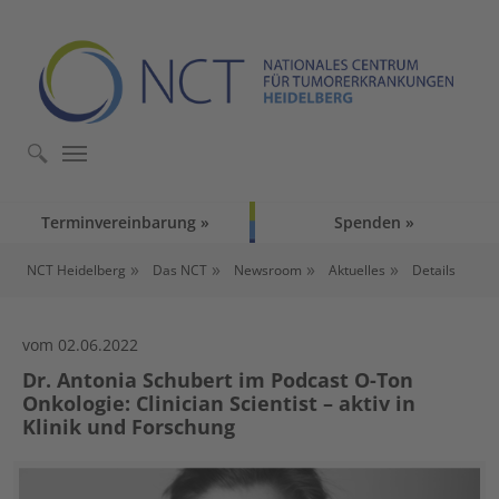
Skip to main content
Skip to page footer
Terminvereinbarung
Spenden
You are here:
NCT Heidelberg
Das NCT
Newsroom
Aktuelles
Details
vom 02.06.2022
Dr. Antonia Schubert im Podcast O-Ton
Onkologie: Clinician Scientist – aktiv in
Klinik und Forschung