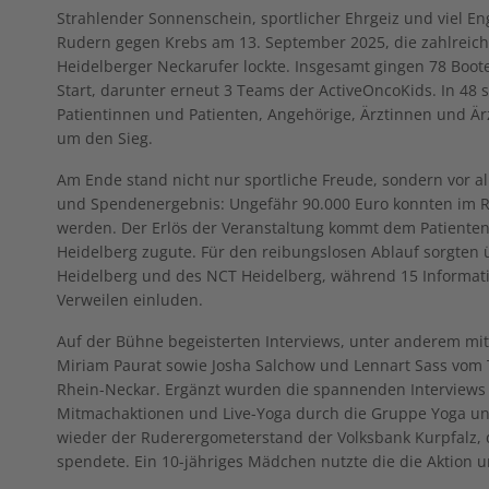
Strahlender Sonnenschein, sportlicher Ehrgeiz und viel E
Rudern gegen Krebs am 13. September 2025, die zahlreic
Heidelberger Neckarufer lockte. Insgesamt gingen 78 Boo
Start, darunter erneut 3 Teams der ActiveOncoKids. In 4
Patientinnen und Patienten, Angehörige, Ärztinnen und Ärz
um den Sieg.
Am Ende stand nicht nur sportliche Freude, sondern vor 
und Spendenergebnis: Ungefähr 90.000 Euro konnten im 
werden. Der Erlös der Veranstaltung kommt dem Patien
Heidelberg zugute. Für den reibungslosen Ablauf sorgten 
Heidelberg und des NCT Heidelberg, während 15 Informa
Verweilen einluden.
Auf der Bühne begeisterten Interviews, unter anderem mi
Miriam Paurat sowie Josha Salchow und Lennart Sass vom
Rhein-Neckar. Ergänzt wurden die spannenden Interviews 
Mitmachaktionen und Live-Yoga durch die Gruppe Yoga un
wieder der Ruderergometerstand der Volksbank Kurpfalz, d
spendete. Ein 10-jähriges Mädchen nutzte die die Aktion 