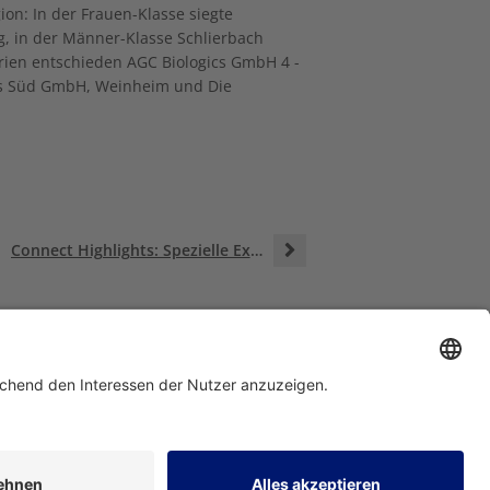
on: In der Frauen-Klasse siegte
g, in der Männer-Klasse Schlierbach
orien entschieden AGC Biologics GmbH 4 -
lis Süd GmbH, Weinheim und Die
Connect Highlights: Spezielle Expertise in der Pflege