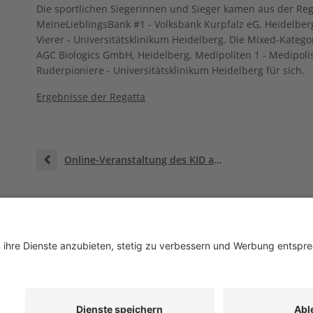
Die sportlichen Siegerinnen und Sieger kamen aus der Regi
MeineLieblingsBank #1 - Volksbank Kurpfalz eG, Heidelber
Vierer - Universitätsklinikum Heidelberg. Die Mixed-Kateg
AGC Biologics GmbH, Heidelberg, Medipoliten 1 - Medipo
Ruderpioniere - Universitätsklinikum Heidelberg für sich.
Ergebnisse der Regatta
Online-Veranstaltung des KID am 9. Oktober: „Hospizarbeit und Palliativversorgung in der letzten Lebensphase“
ap
Newsroom
Impressum
Datenschutz
Kontakt
Barrierefreiheit