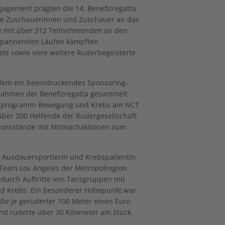
ngagement prägten die 14. Benefizregatta
he Zuschauerinnen und Zuschauer an das
te mit über 312 Teilnehmenden an den
8 spannenden Läufen kämpften
te sowie viele weitere Ruderbegeisterte
allem ein beeindruckendes Sponsoring–
Rahmen der Benefizregatta gesammelt
tenprogramm Bewegung und Krebs am NCT
über 200 Helfende der Rudergesellschaft
tionsstände mit Mitmachaktionen zum
t Ausdauersportlerin und Krebspatientin
 Team Los Angeles der Metropolregion
durch Auftritte von Tanzgruppen mit
d Krebs. Ein besonderer Höhepunkt war
ie je geruderter 100 Meter einen Euro
und ruderte über 30 Kilometer am Stück.