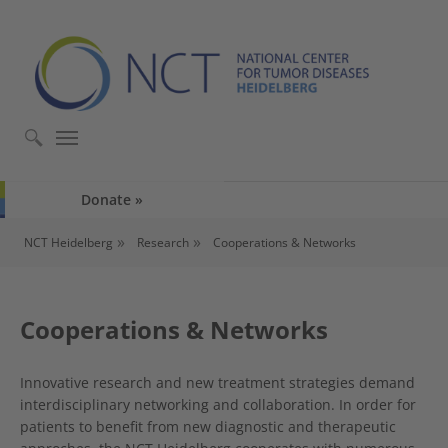
Skip to main content
Skip to page footer
Donate
You are here:
NCT Heidelberg
Research
Cooperations & Networks
Cooperations & Networks
Innovative research and new treatment strategies demand
interdisciplinary networking and collaboration. In order for
patients to benefit from new diagnostic and therapeutic