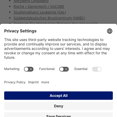
Netzwerk OnkoAktiv
Roche / Genentech / imCORE
Studienallianz Leukämie (SAL)
Südwestdeutsches Brustcentrum (SWBC)
Zentrum für Molekulare Biologie der Universität
Heidelberg (ZMBH)
Zentrum für Personalisierte Medizin (ZPM)
Träger des NCT Heidelberg:
Imprint
Data Protection
Contact
Accessibility
Facebook
Instagram
LinkedIn
YouTube
Bluesky