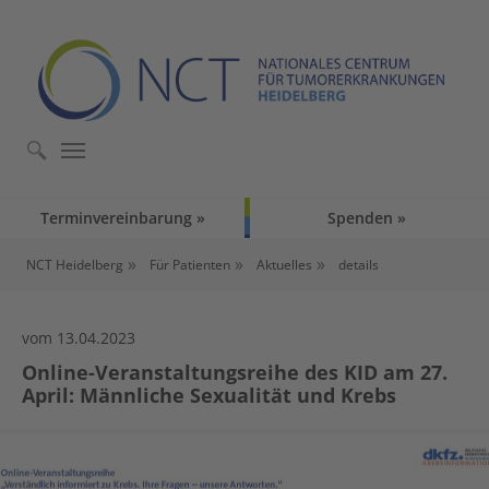
Skip to main content
Skip to page footer
Terminvereinbarung
Spenden
You are here:
NCT Heidelberg
Für Patienten
Aktuelles
details
vom 13.04.2023
Online-Veranstaltungsreihe des KID am 27.
April: Männliche Sexualität und Krebs