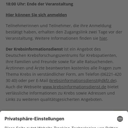
18:00 Uhr:
Ende der Veranstaltung
Hier können Sie sich anmelden
Teilnehmerinnen und Teilnehmer, die ihre Anmeldung
bestätigt haben, erhalten den Zugangslink zwei Tage vor der
Veranstaltung. Weitere Informationen finden sie
hier
.
Der Krebsinformationsdienst
ist ein Angebot des
Deutschen Krebsforschungszentrums für Krebspatienten,
ihre Familien und Freunde sowie für alle Ratsuchenden.
Ärztinnen und Ärzte beantworten kostenlos alle Fragen zum
Thema Krebs in verständlicher Form, am Telefon (06221-420
30 40) oder per E-Mail (
krebsinformationsdienst@dkfz.de
).
Auch die Webseite
www.krebsinformationsdienst.de
bietet
verlässliche Informationen zu Krebs sowie Adressen und
Links zu weiteren qualitätsgesicherten Angeboten.
Risikoadaptierte Empfehlungen: Alter für den Start des Brustkrebs-Screenings ist abhängig von der ethnischen Abstammung
Neue HSO² Fellows: Paula Hoffmeister-Wittmann