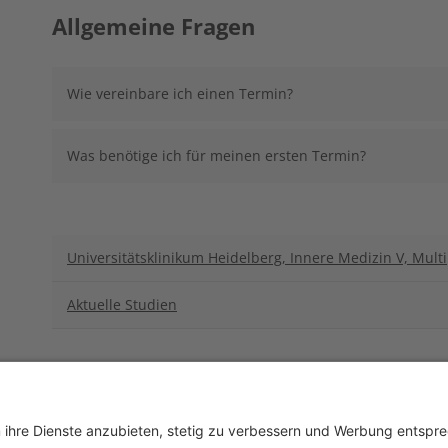
Allgemeine Fragen
Wie vereinbare ich einen Termin?
Was benötige ich für meinen ersten Termin?
Universitätsklinikum Heidelberg, Innere Medizin V, Mul
Aktuelle Studien