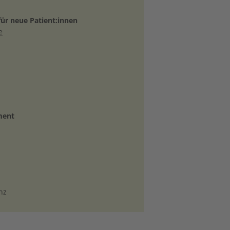
ür neue Patient:innen
e
ment
nz