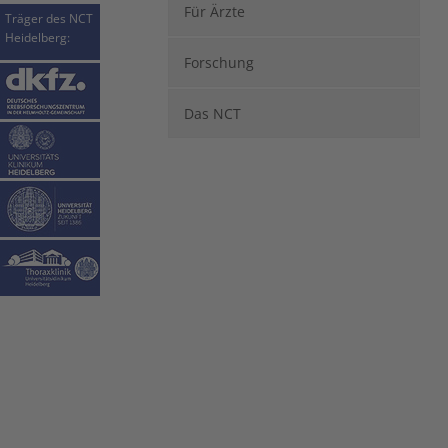
Für Ärzte
Träger des NCT
Heidelberg:
Forschung
Das NCT