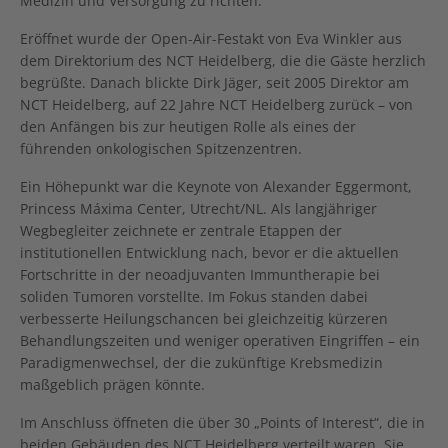
Medizin und Versorgung zu richten.
Eröffnet wurde der Open-Air-Festakt von Eva Winkler aus
dem Direktorium des NCT Heidelberg, die die Gäste herzlich
begrüßte. Danach blickte Dirk Jäger, seit 2005 Direktor am
NCT Heidelberg, auf 22 Jahre NCT Heidelberg zurück – von
den Anfängen bis zur heutigen Rolle als eines der
führenden onkologischen Spitzenzentren.
Ein Höhepunkt war die Keynote von Alexander Eggermont,
Princess Máxima Center, Utrecht/NL. Als langjähriger
Wegbegleiter zeichnete er zentrale Etappen der
institutionellen Entwicklung nach, bevor er die aktuellen
Fortschritte in der neoadjuvanten Immuntherapie bei
soliden Tumoren vorstellte. Im Fokus standen dabei
verbesserte Heilungschancen bei gleichzeitig kürzeren
Behandlungszeiten und weniger operativen Eingriffen – ein
Paradigmenwechsel, der die zukünftige Krebsmedizin
maßgeblich prägen könnte.
Im Anschluss öffneten die über 30 „Points of Interest“, die in
beiden Gebäuden des NCT Heidelberg verteilt waren. Sie