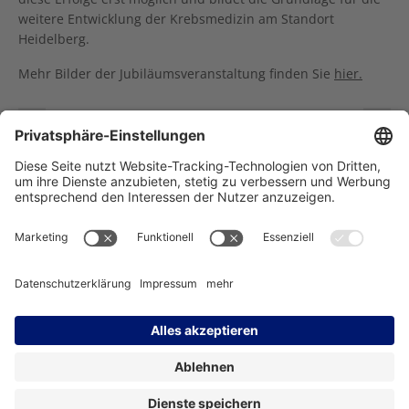
weitere Entwicklung der Krebsmedizin am Standort
Heidelberg.
Mehr Bilder der Jubiläumsveranstaltung finden Sie
hier.
Blasenkrebs: Podcast mit Stefanie Zschäbitz zu Symptomen, Diagnose und Therapie
Neue Therapieoptionen schaffen: Molekulare Profilierung bei seltenen Tumoren
Träger des NCT Heidelberg:
Impressum
Datenschutz
Kontakt
Barrierefreiheit
Facebook
Instagram
LinkedIn
YouTube
Bluesky