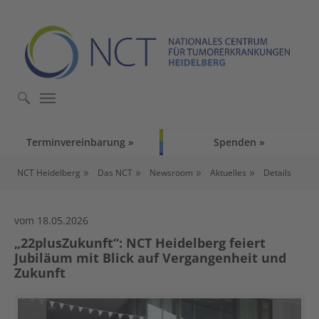
Skip to main content
Skip to page footer
Terminvereinbarung
Spenden
You are here:
NCT Heidelberg
Das NCT
Newsroom
Aktuelles
Details
vom 18.05.2026
„22plusZukunft“: NCT Heidelberg feiert
Jubiläum mit Blick auf Vergangenheit und
Zukunft