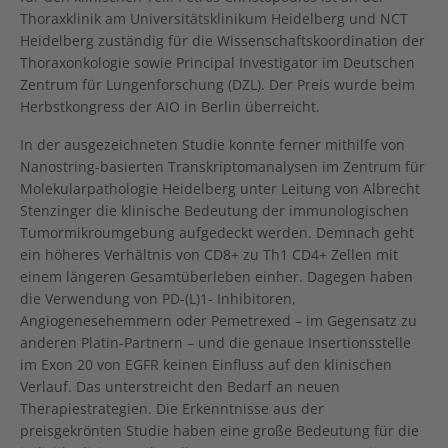
Thoraxklinik am Universitätsklinikum Heidelberg und NCT
Heidelberg zuständig für die Wissenschaftskoordination der
Thoraxonkologie sowie Principal Investigator im Deutschen
Zentrum für Lungenforschung (DZL). Der Preis wurde beim
Herbstkongress der AIO in Berlin überreicht.
In der ausgezeichneten Studie konnte ferner mithilfe von
Nanostring-basierten Transkriptomanalysen im Zentrum für
Molekularpathologie Heidelberg unter Leitung von Albrecht
Stenzinger die klinische Bedeutung der immunologischen
Tumormikroumgebung aufgedeckt werden. Demnach geht
ein höheres Verhältnis von CD8+ zu Th1 CD4+ Zellen mit
einem längeren Gesamtüberleben einher. Dagegen haben
die Verwendung von PD-(L)1- Inhibitoren,
Angiogenesehemmern oder Pemetrexed – im Gegensatz zu
anderen Platin-Partnern – und die genaue Insertionsstelle
im Exon 20 von EGFR keinen Einfluss auf den klinischen
Verlauf. Das unterstreicht den Bedarf an neuen
Therapiestrategien. Die Erkenntnisse aus der
preisgekrönten Studie haben eine große Bedeutung für die