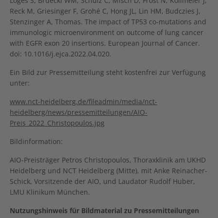
Loges S, Brueckl WM, Schulz C, Misch D, Frost N, Kollmeier J,
Reck M, Griesinger F, Grohé C, Hong JL, Lin HM, Budczies J,
Stenzinger A, Thomas. The impact of TP53 co-mutations and
immunologic microenvironment on outcome of lung cancer
with EGFR exon 20 insertions. European Journal of Cancer.
doi: 10.1016/j.ejca.2022.04.020.
Ein Bild zur Pressemitteilung steht kostenfrei zur Verfügung
unter:
www.nct-heidelberg.de/fileadmin/media/nct-
heidelberg/news/pressemitteilungen/AIO-
Preis_2022_Christopoulos.jpg
Bildinformation:
AIO-Preisträger Petros Christopoulos, Thoraxklinik am UKHD
Heidelberg und NCT Heidelberg (Mitte), mit Anke Reinacher-
Schick, Vorsitzende der AIO, und Laudator Rudolf Huber,
LMU Klinikum München.
Nutzungshinweis für Bildmaterial zu Pressemitteilungen