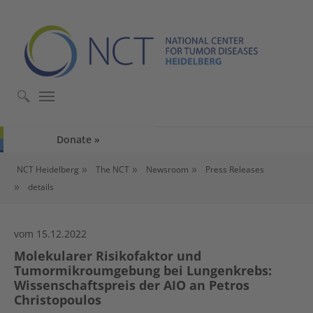
Skip to main content
Skip to page footer
Donate
You are here:
NCT Heidelberg
The NCT
Newsroom
Press Releases
details
vom 15.12.2022
Molekularer Risikofaktor und
Tumormikroumgebung bei Lungenkrebs:
Wissenschaftspreis der AIO an Petros
Christopoulos