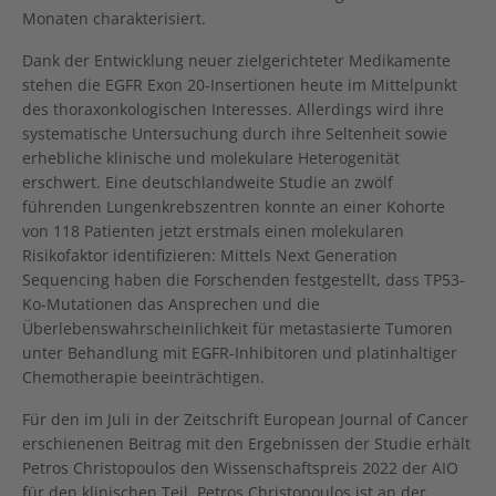
Monaten charakterisiert.
Dank der Entwicklung neuer zielgerichteter Medikamente
stehen die EGFR Exon 20-Insertionen heute im Mittelpunkt
des thoraxonkologischen Interesses. Allerdings wird ihre
systematische Untersuchung durch ihre Seltenheit sowie
erhebliche klinische und molekulare Heterogenität
erschwert. Eine deutschlandweite Studie an zwölf
führenden Lungenkrebszentren konnte an einer Kohorte
von 118 Patienten jetzt erstmals einen molekularen
Risikofaktor identifizieren: Mittels Next Generation
Sequencing haben die Forschenden festgestellt, dass TP53-
Ko-Mutationen das Ansprechen und die
Überlebenswahrscheinlichkeit für metastasierte Tumoren
unter Behandlung mit EGFR-Inhibitoren und platinhaltiger
Chemotherapie beeinträchtigen.
Für den im Juli in der Zeitschrift European Journal of Cancer
erschienenen Beitrag mit den Ergebnissen der Studie erhält
Petros Christopoulos den Wissenschaftspreis 2022 der AIO
für den klinischen Teil. Petros Christopoulos ist an der