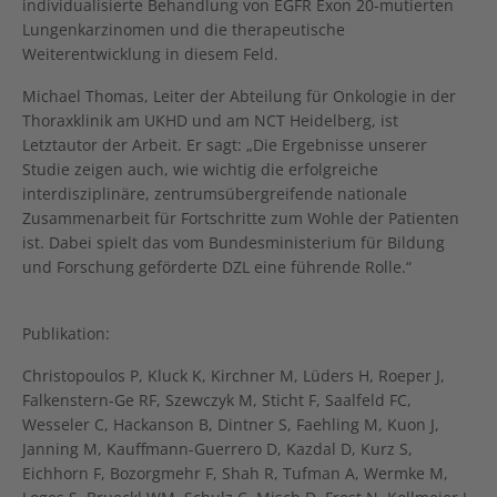
individualisierte Behandlung von EGFR Exon 20-mutierten
Lungenkarzinomen und die therapeutische
Weiterentwicklung in diesem Feld.
Michael Thomas, Leiter der Abteilung für Onkologie in der
Thoraxklinik am UKHD und am NCT Heidelberg, ist
Letztautor der Arbeit. Er sagt: „Die Ergebnisse unserer
Studie zeigen auch, wie wichtig die erfolgreiche
interdisziplinäre, zentrumsübergreifende nationale
Zusammenarbeit für Fortschritte zum Wohle der Patienten
ist. Dabei spielt das vom Bundesministerium für Bildung
und Forschung geförderte DZL eine führende Rolle.“
Publikation:
Christopoulos P, Kluck K, Kirchner M, Lüders H, Roeper J,
Falkenstern-Ge RF, Szewczyk M, Sticht F, Saalfeld FC,
Wesseler C, Hackanson B, Dintner S, Faehling M, Kuon J,
Janning M, Kauffmann-Guerrero D, Kazdal D, Kurz S,
Eichhorn F, Bozorgmehr F, Shah R, Tufman A, Wermke M,