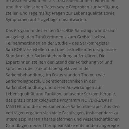
inzwischen weit mehr als 1000 Patient:innen teilnehmen
und ihre klinischen Daten sowie Bioproben zur Verfügung
stellen und regelmäßig Fragen zur Lebensqualität sowie
Symptomen auf Fragebögen beantworten.
Das Programm des ersten SarcBOP-Samstags war darauf
ausgelegt, den Zuhörer:innen – zum Großteil selbst
Teilnehmer:innen an der Studie – das Sarkomregister
SarcBOP vorzustellen und über aktuelle interdisziplinäre
Standards der Sarkombehandlung aufzuklären. Die
Expert:innen stellten den Stand der Forschung vor und
sprachen über Zukunftsperspektiven in der
Sarkombehandlung. Im Fokus standen Themen wie
Sarkomdiagnostik, Operationstechniken in der
Sarkombehandlung und deren Auswirkungen auf
Lebensqualität und Funktion, adjuvante Sarkomtherapie,
das präzisionsonkologische Programm NCT/DKFZ/DKTK
MASTER und die medikamentöse Sarkomtherapie. Aus den
Vorträgen ergaben sich viele Fachfragen, insbesondere zu
interdisziplinären Therapieformen und wissenschaftlichen
Grundlagen neuer Therapieansätze entstanden angeregte