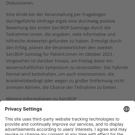
Diskussionen.
Eine direkt bei der Veranstaltung per Fragebogen
durchgeführte Umfrage ergab eine durchweg positive
Bewertung des ersten SarcBOP-Samstags durch die
Teilnehmer:innen, die angaben, viele informative und
hilfreiche Antworten gefunden zu haben. Ermutigt durch
den Erfolg, planen die Verantwortlichen den zweiten
SarcBOP-Samstag für Patient:innen im Oktober 2023 .
Vorgesehen ist darüber hinaus, am Freitag davor ein
wissenschaftliches Symposium zu veranstalten. Das hybride
Format wird beibehalten, um auch Interessenten, die
krankheitsbedingt oder wegen zu großer Entfernung nicht
anreisen können, die Chance der Teilnahme zu bieten.
Weitere Informationen zu SarcBOP
Ausstellung „Ansichtssache“ im NCT Heidelberg
Fragen an den Sozialdienst: Meine Krebserkrankung ist nicht mehr heilbar (palliativ)? Was nun?