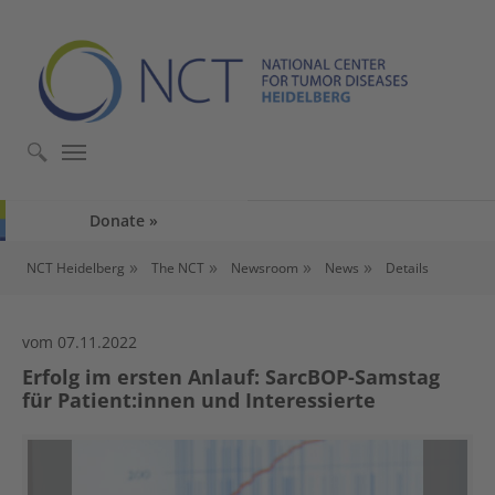
Skip to main content
Skip to page footer
Donate
You are here:
NCT Heidelberg
The NCT
Newsroom
News
Details
vom 07.11.2022
Erfolg im ersten Anlauf: SarcBOP-Samstag
für Patient:innen und Interessierte